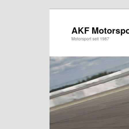
Zum
primären
Inhalt
AKF Motorspor
springen
Motorsport seit 1987