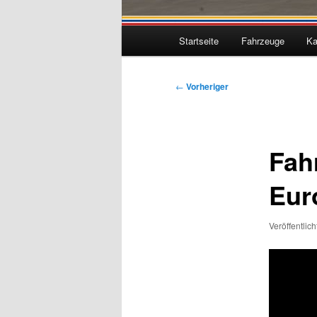
Hauptmenü
Startseite
Fahrzeuge
Ka
Beitragsnavigation
←
Vorheriger
Fah
Eur
Veröffentlic