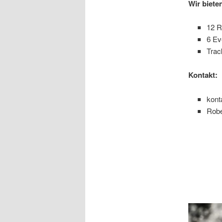
Wir biete
12 
6 Ev
Trac
Kontakt:
kont
Robe