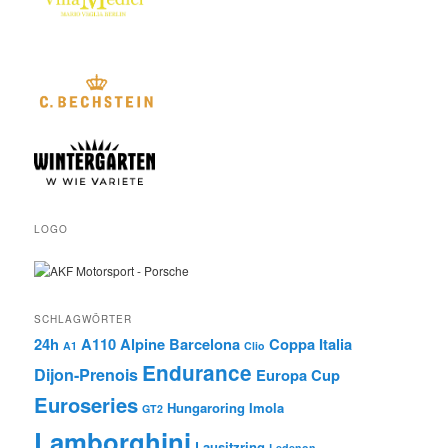
LOGO
SCHLAGWÖRTER
24h
A110
Alpine
Barcelona
Coppa Italia
A1
Clio
Endurance
Dijon-Prenois
Europa Cup
Euroseries
Hungaroring
Imola
GT2
Lamborghini
Lausitzring
Ledenon