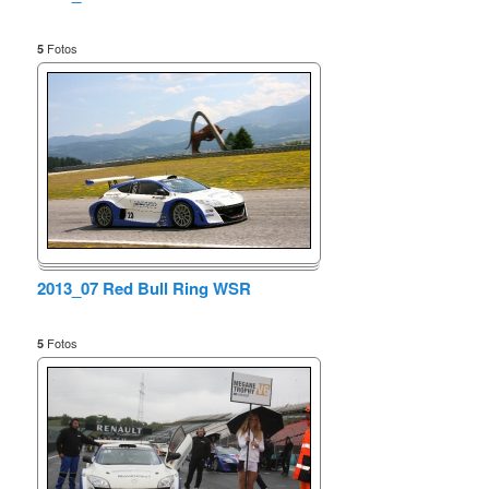
Fotos
5
2013_07 Red Bull Ring WSR
Fotos
5