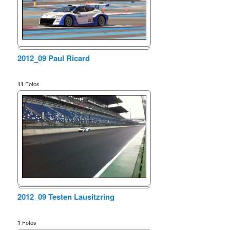
2012_09 Paul Ricard
Fotos
11
2012_09 Testen Lausitzring
Fotos
1