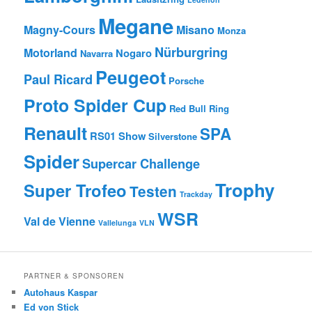
Megane
Magny-Cours
Misano
Monza
Nürburgring
Motorland
Nogaro
Navarra
Peugeot
Paul Ricard
Porsche
Proto Spider Cup
Red Bull Ring
Renault
SPA
RS01
Show
Silverstone
Spider
Supercar Challenge
Trophy
Super Trofeo
Testen
Trackday
WSR
Val de Vienne
Vallelunga
VLN
PARTNER & SPONSOREN
Autohaus Kaspar
Ed von Stick