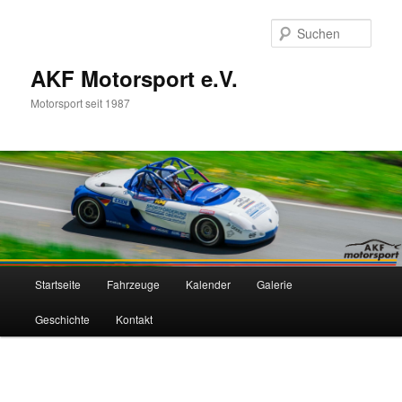
Zum
primären
Such
Inhalt
springen
AKF Motorsport e.V.
Motorsport seit 1987
Hauptmenü
Startseite
Fahrzeuge
Kalender
Galerie
Geschichte
Kontakt