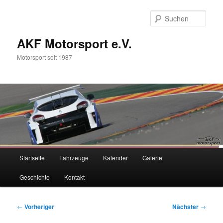
Zum
primären
Such
Inhalt
springen
AKF Motorsport e.V.
Motorsport seit 1987
Hauptmenü
Startseite
Fahrzeuge
Kalender
Galerie
Geschichte
Kontakt
Beitragsnavigation
←
Vorheriger
Nächster
→