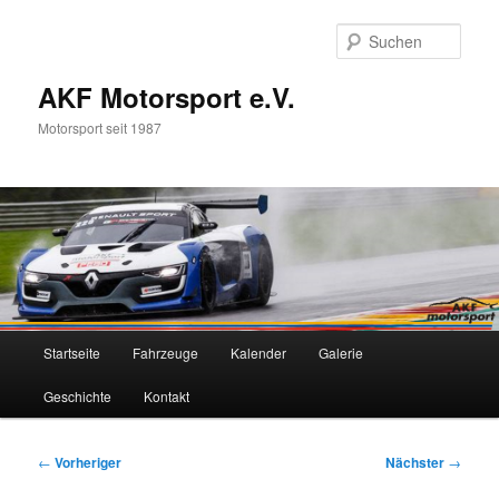
Zum
primären
Such
Inhalt
springen
AKF Motorsport e.V.
Motorsport seit 1987
Hauptmenü
Startseite
Fahrzeuge
Kalender
Galerie
Geschichte
Kontakt
Beitragsnavigation
←
Vorheriger
Nächster
→