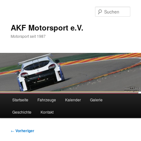
Zum
primären
Such
Inhalt
springen
AKF Motorsport e.V.
Motorsport seit 1987
Hauptmenü
Startseite
Fahrzeuge
Kalender
Galerie
Geschichte
Kontakt
Beitragsnavigation
←
Vorheriger