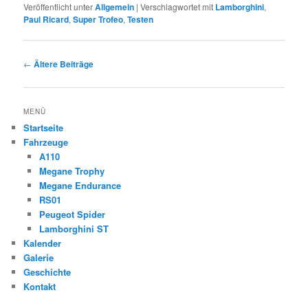
Veröffentlicht unter
Allgemein
|
Verschlagwortet mit
Lamborghini
,
Paul Ricard
,
Super Trofeo
,
Testen
Beitragsnavigation
←
Ältere Beiträge
MENÜ
Startseite
Fahrzeuge
A110
Megane Trophy
Megane Endurance
RS01
Peugeot Spider
Lamborghini ST
Kalender
Galerie
Geschichte
Kontakt