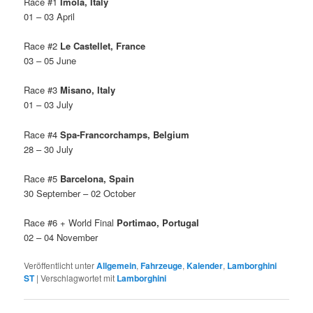
Race #1
Imola, Italy
01 – 03 April
Race #2
Le Castellet, France
03 – 05 June
Race #3
Misano, Italy
01 – 03 July
Race #4
Spa-Francorchamps, Belgium
28 – 30 July
Race #5
Barcelona, Spain
30 September – 02 October
Race #6 + World Final
Portimao, Portugal
02 – 04 November
Veröffentlicht unter
Allgemein
,
Fahrzeuge
,
Kalender
,
Lamborghini
ST
|
Verschlagwortet mit
Lamborghini