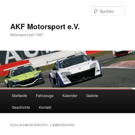
Zum
Zum
primären
sekundären
Such
Inhalt
Inhalt
springen
springen
AKF Motorsport e.V.
Motorsport seit 1987
Hauptmenü
Startseite
Fahrzeuge
Kalender
Galerie
Geschichte
Kontakt
SCHLAGWORTARCHIV:
LAMBORGHINI