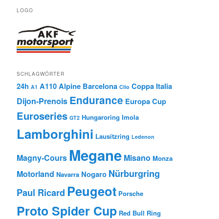
LOGO
SCHLAGWÖRTER
24h
A110
Alpine
Barcelona
Coppa Italia
A1
Clio
Endurance
Dijon-Prenois
Europa Cup
Euroseries
Hungaroring
Imola
GT2
Lamborghini
Lausitzring
Ledenon
Megane
Magny-Cours
Misano
Monza
Nürburgring
Motorland
Nogaro
Navarra
Peugeot
Paul Ricard
Porsche
Proto Spider Cup
Red Bull Ring