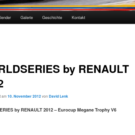
lender
Galerie
Geschichte
Kontakt
LDSERIES by RENAULT
2
ht am
10. November 2012
von
David Lenk
IES by RENAULT 2012 – Eurocup Megane Trophy V6