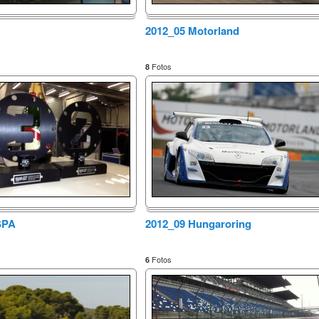
2012_05 Motorland
Fotos
8
SPA
2012_09 Hungaroring
Fotos
6