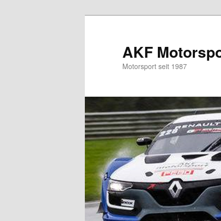
Zum
primären
Inhalt
AKF Motorspor
springen
Motorsport seit 1987