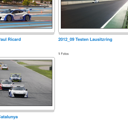
aul Ricard
2012_09 Testen Lausitzring
Fotos
1
Catalunya