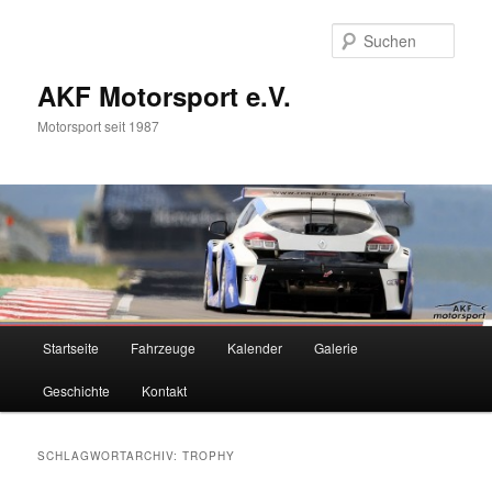
Zum
Zum
primären
sekundären
Such
Inhalt
Inhalt
springen
springen
AKF Motorsport e.V.
Motorsport seit 1987
Hauptmenü
Startseite
Fahrzeuge
Kalender
Galerie
Geschichte
Kontakt
SCHLAGWORTARCHIV:
TROPHY