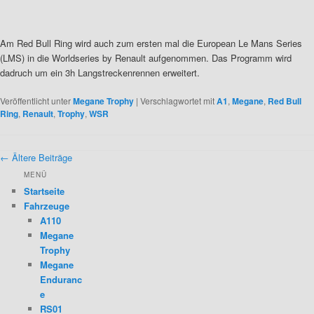
Am Red Bull Ring wird auch zum ersten mal die European Le Mans Series
(LMS) in die Worldseries by Renault aufgenommen. Das Programm wird
dadruch um ein 3h Langstreckenrennen erweitert.
Veröffentlicht unter
Megane Trophy
|
Verschlagwortet mit
A1
,
Megane
,
Red Bull
Ring
,
Renault
,
Trophy
,
WSR
Beitragsnavigation
←
Ältere Beiträge
MENÜ
Startseite
Fahrzeuge
A110
Megane
Trophy
Megane
Enduranc
e
RS01