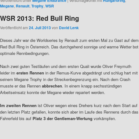
Veröffentlicht unter
Megane Endurance
|
Verschlagwortet mit
Hungaroring
,
Megane
,
Renault
,
Trophy
,
WSR
WSR 2013: Red Bull Ring
Veröffentlicht am
24. Juli 2013
von
David Lenk
Dieses Jahr war die Worldseries by Renault zum ersten Mal zu Gast auf dem
Red Bull Ring in Österreich. Das durchgehend sonnige und warme Wetter bot
optimale Rennbedingungen.
Nach zwei guten Testläufen und dem ersten Quali wurde Oliver Freymuth
leider im
ersten Rennen
in der Remus-Kurve abgedrängt und schlug hart mit
seinem Megane Trophy in der Streckenbegrenzung ein. Nach dem Crash
musste er das Rennen
abbrechen
. In einem knapp sechsstündigen
Arbeitseinsatz konnte der Megane wieder repariert werden.
Im zweiten Rennen
ist Oliver wegen eines Drehers kurz nach dem Start auf
den letzten Platz gefallen, konnte sich aber im Laufe des Rennens durch das
Fahrerfeld bis auf
Platz 3 der Gentleman-Wertung
vorkämpfen.