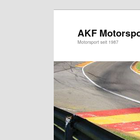
Zum
Zum
primären
sekundären
Inhalt
Inhalt
AKF Motorspor
springen
springen
Motorsport seit 1987