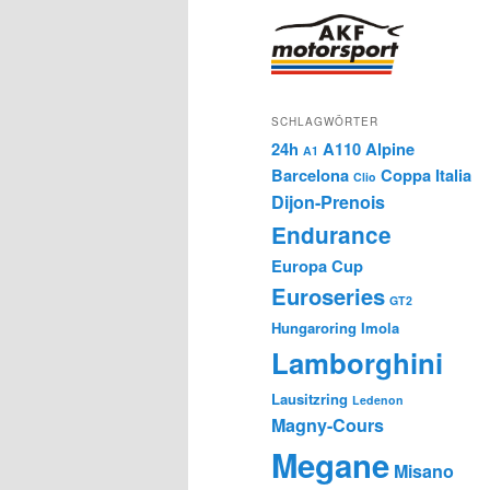
SCHLAGWÖRTER
24h
A110
Alpine
A1
Barcelona
Coppa Italia
Clio
Dijon-Prenois
Endurance
Europa Cup
Euroseries
GT2
Hungaroring
Imola
Lamborghini
Lausitzring
Ledenon
Magny-Cours
Megane
Misano