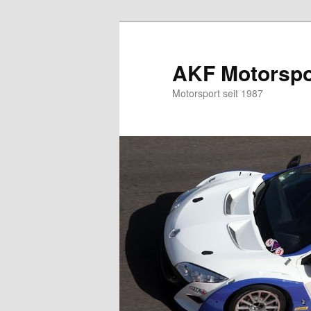
Zum
Zum
primären
sekundären
Inhalt
Inhalt
AKF Motorspor
springen
springen
Motorsport seit 1987