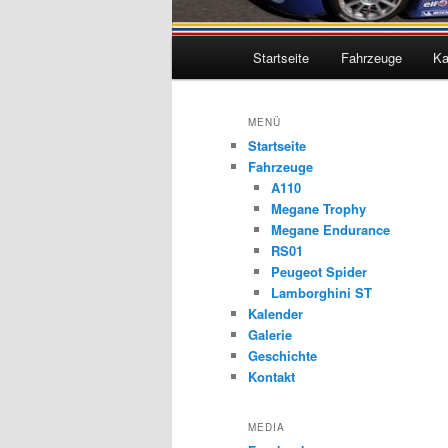
Hauptmenü
Startseite
Fahrzeuge
Ka
MENÜ
Startseite
Fahrzeuge
A110
Megane Trophy
Megane Endurance
RS01
Peugeot Spider
Lamborghini ST
Kalender
Galerie
Geschichte
Kontakt
MEDIA