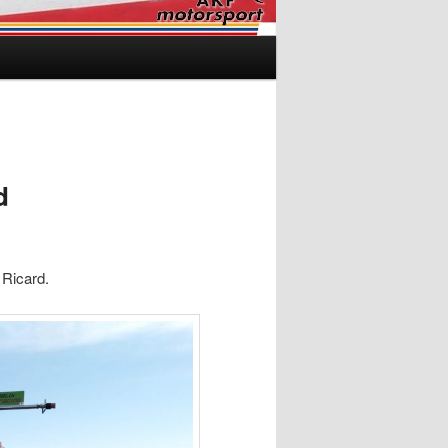
d
 Ricard.